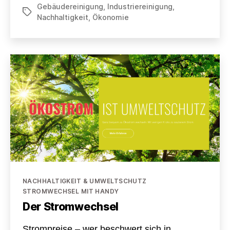
Gebäudereinigung
,
Industriereinigung
,
Aufschwung
Schlagwörter
Nachhaltigkeit
,
Ökonomie
Kategorien
NACHHALTIGKEIT & UMWELTSCHUTZ
STROMWECHSEL MIT HANDY
Der Stromwechsel
Strompreise – wer beschwert sich in