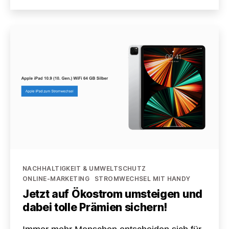
und
CO2-
Kältetechnik
Kategorien
NACHHALTIGKEIT & UMWELTSCHUTZ
ONLINE-MARKETING
STROMWECHSEL MIT HANDY
Jetzt auf Ökostrom umsteigen und
dabei tolle Prämien sichern!