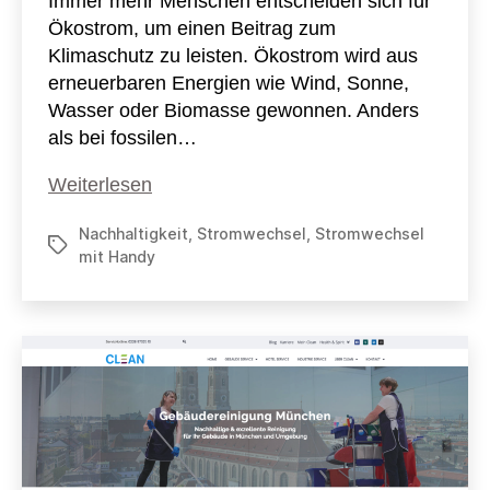
Immer mehr Menschen entscheiden sich für
Ökostrom, um einen Beitrag zum
Klimaschutz zu leisten. Ökostrom wird aus
erneuerbaren Energien wie Wind, Sonne,
Wasser oder Biomasse gewonnen. Anders
als bei fossilen…
Jetzt
Weiterlesen
auf
Nachhaltigkeit
,
Stromwechsel
,
Stromwechsel
Ökostrom
Schlagwörter
mit Handy
umsteigen
und
dabei
tolle
Prämien
sichern!