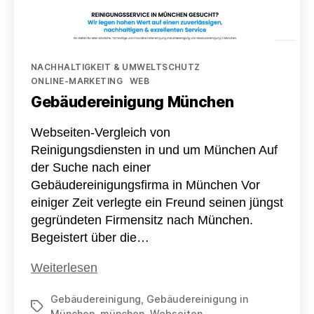
Kategorien
NACHHALTIGKEIT & UMWELTSCHUTZ
ONLINE-MARKETING
WEB
Gebäudereinigung München
Webseiten-Vergleich von
Reinigungsdiensten in und um München Auf
der Suche nach einer
Gebäudereinigungsfirma in München Vor
einiger Zeit verlegte ein Freund seinen jüngst
gegründeten Firmensitz nach München.
Begeistert über die…
Gebäudereinigung
Weiterlesen
München
Gebäudereinigung
,
Gebäudereinigung in
Schlagwörter
München
,
münchen
,
Webseiten