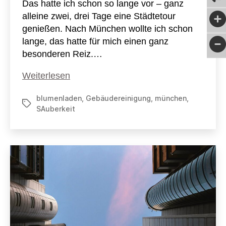
Das hatte ich schon so lange vor – ganz
alleine zwei, drei Tage eine Städtetour
genießen. Nach München wollte ich schon
lange, das hatte für mich einen ganz
besonderen Reiz.…
Kurztrip
Weiterlesen
nach
blumenladen
,
Gebäudereinigung
,
münchen
,
München
Schlagwörter
SAuberkeit