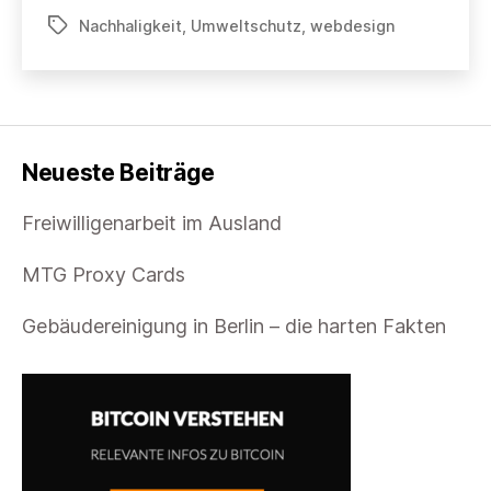
im
Nachhaligkeit
,
Umweltschutz
,
webdesign
Schlagwörter
Medien/Webdesign-
Büro
Neueste Beiträge
Freiwilligenarbeit im Ausland
MTG Proxy Cards
Gebäudereinigung in Berlin – die harten Fakten