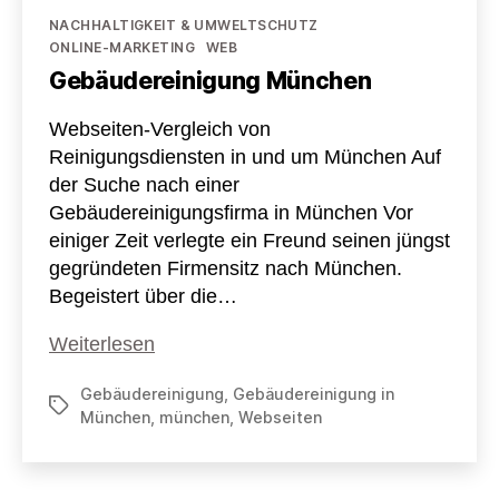
Kategorien
NACHHALTIGKEIT & UMWELTSCHUTZ
ONLINE-MARKETING
WEB
Gebäudereinigung München
Webseiten-Vergleich von
Reinigungsdiensten in und um München Auf
der Suche nach einer
Gebäudereinigungsfirma in München Vor
einiger Zeit verlegte ein Freund seinen jüngst
gegründeten Firmensitz nach München.
Begeistert über die…
Gebäudereinigung
Weiterlesen
München
Gebäudereinigung
,
Gebäudereinigung in
Schlagwörter
München
,
münchen
,
Webseiten