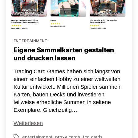
Kategorien
ENTERTAINMENT
Eigene Sammelkarten gestalten
und drucken lassen
Trading Card Games haben sich längst von
einem einfachen Hobby zu einer weltweiten
Kultur entwickelt. Millionen Spieler sammeln
Karten, bauen Decks und investieren
teilweise erhebliche Summen in seltene
Exemplare. Gleichzeitig…
Eigene
Weiterlesen
Sammelkarten
entertainment
,
proxy cards
,
tcg cards
Schlagwörter