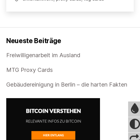
gestalten
und
drucken
lassen
Neueste Beiträge
Freiwilligenarbeit im Ausland
MTG Proxy Cards
Gebäudereinigung in Berlin – die harten Fakten