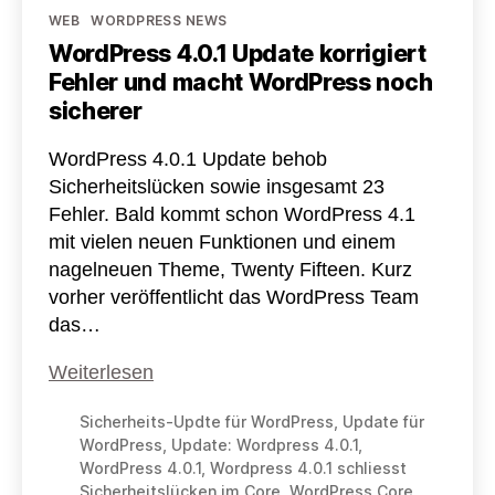
Kategorien
WEB
WORDPRESS NEWS
WordPress 4.0.1 Update korrigiert
Fehler und macht WordPress noch
sicherer
WordPress 4.0.1 Update behob
Sicherheitslücken sowie insgesamt 23
Fehler. Bald kommt schon WordPress 4.1
mit vielen neuen Funktionen und einem
nagelneuen Theme, Twenty Fifteen. Kurz
vorher veröffentlicht das WordPress Team
das…
WordPress
Weiterlesen
4.0.1
Sicherheits-Updte für WordPress
,
Update für
Update
WordPress
,
Update: Wordpress 4.0.1
,
korrigiert
WordPress 4.0.1
,
Wordpress 4.0.1 schliesst
Fehler
Sicherheitslücken im Core
,
WordPress Core