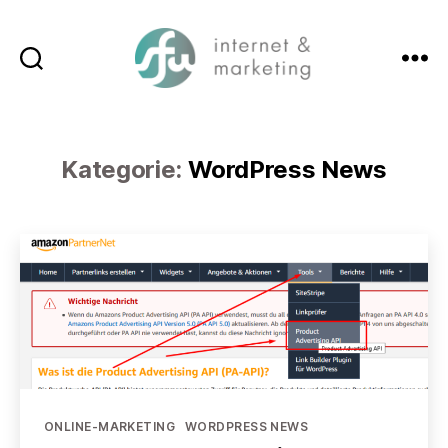
Suchen
Menü
SFW-
Media.com
Kategorie:
WordPress News
Kategorien
ONLINE-MARKETING
WORDPRESS NEWS