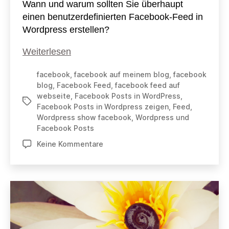
Wann und warum sollten Sie überhaupt
einen benutzerdefinierten Facebook-Feed in
Wordpress erstellen?
Facebook
Weiterlesen
Feed
facebook
,
facebook auf meinem blog
,
facebook
in
blog
,
Facebook Feed
,
facebook feed auf
WordPress
webseite
,
Facebook Posts in WordPress
,
Schlagwörter
erstellen
Facebook Posts in Wordpress zeigen
,
Feed
,
Wordpress show facebook
,
Wordpress und
Facebook Posts
zu
Keine Kommentare
Facebook
Feed
in
WordPress
erstellen