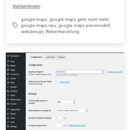
Google
Weiterlesen
Maps
google maps
,
google maps geht nicht mehr
,
Preismodell
google maps neu
,
google maps preismodell
,
Schlagwörter
webdesign
,
Webentwicklung