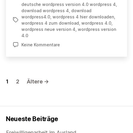
deutsche wordpress version 4.0 wordpress 4
,
mit
download wordpress 4
,
download
Namen
wordpress4.0
,
wordpress 4 hier downloaden
,
Schlagwörter
„Benny“
wordpress 4 zum download
,
wordpress 4.0
,
ist
wordpress neue version 4
,
wordpress version
veröffentlicht
4.0
zu
Keine Kommentare
WordPress
4.0
mit
Namen
„Benny“
Seitennummerierung
1
2
Ältere
→
ist
veröffentlicht
der
Beiträge
Neueste Beiträge
Freiwilligenarbeit im Ausland