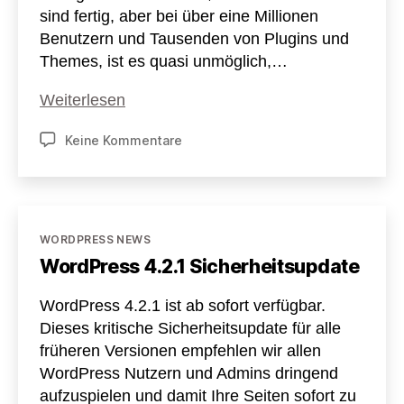
sind fertig, aber bei über eine Millionen
Benutzern und Tausenden von Plugins und
Themes, ist es quasi unmöglich,…
WordPress
Weiterlesen
4.4
zu
Keine Kommentare
Release
WordPress
Candidate
4.4
Release
Candidate
Kategorien
WORDPRESS NEWS
WordPress 4.2.1 Sicherheitsupdate
WordPress 4.2.1 ist ab sofort verfügbar.
Dieses kritische Sicherheitsupdate für alle
früheren Versionen empfehlen wir allen
WordPress Nutzern und Admins dringend
aufzuspielen und damit Ihre Seiten sofort zu