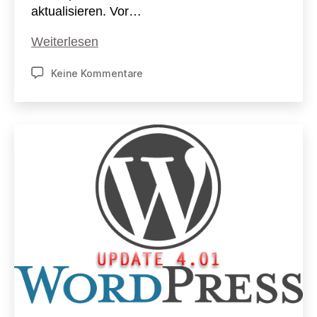
aktualisieren. Vor…
Wordpress
Weiterlesen
4.2.1
zu
Keine Kommentare
Sicherheitsupdate
WordPress
4.2.1
Sicherheitsupdate