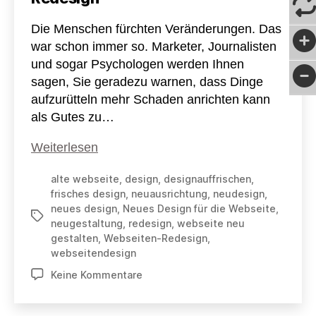
Die Menschen fürchten Veränderungen. Das
war schon immer so. Marketer, Journalisten
und sogar Psychologen werden Ihnen
sagen, Sie geradezu warnen, dass Dinge
aufzurütteln mehr Schaden anrichten kann
als Gutes zu…
7
Weiterlesen
Gründe
alte webseite
,
design
,
designauffrischen
,
für
frisches design
,
neuausrichtung
,
neudesign
,
ein
neues design
,
Neues Design für die Webseite
,
Schlagwörter
Webseiten-
neugestaltung
,
redesign
,
webseite neu
Redesign
gestalten
,
Webseiten-Redesign
,
webseitendesign
zu
Keine Kommentare
7
Gründe