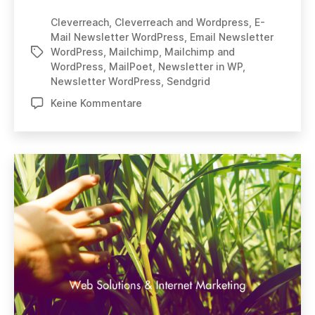
in
Cleverreach
,
Cleverreach and Wordpress
,
E-
WordPress?
Mail Newsletter WordPress
,
Email Newsletter
WordPress
,
Mailchimp
,
Mailchimp and
Schlagwörter
WordPress
,
MailPoet
,
Newsletter in WP
,
Newsletter WordPress
,
Sendgrid
zu
Keine Kommentare
Newsletter
in
WordPress?