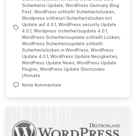
und
Sicherheits-Update
,
WordPress Germany Blog
macht
Post
,
WordPress schließt Sicherheitslücken
,
Wordpress schliesst Sicherheitslücken mit
WordPress
Update auf 4.0.1
,
WordPress security Update
noch
Schlagwörter
4.0.1
,
Wordpress sicherheitsupdate 4.0.1
,
sicherer
WordPress Sicherheitsupdate schließt Lücken
,
WordPress Sicherheitsupdate schließt
Sicherheitslücken in WordPress
,
WordPress
Update 4.0.1
,
WordPress Update Neuigkeiten
,
WordPress Update News
,
WordPress Update
Plugins
,
WordPress Update Shortcodes
Ultimate
zu
Keine Kommentare
WordPress
4.0.1
Update
korrigiert
Fehler
und
macht
WordPress