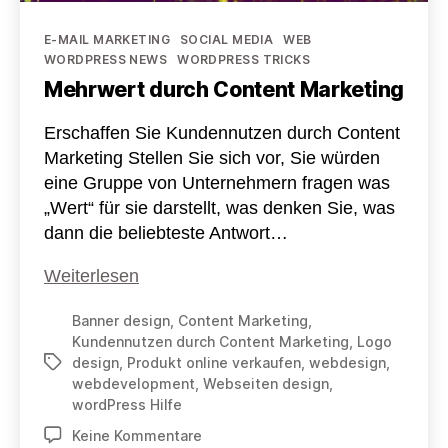
Kategorien
E-MAIL MARKETING
SOCIAL MEDIA
WEB
WORDPRESS NEWS
WORDPRESS TRICKS
Mehrwert durch Content Marketing
Erschaffen Sie Kundennutzen durch Content
Marketing Stellen Sie sich vor, Sie würden
eine Gruppe von Unternehmern fragen was
„Wert“ für sie darstellt, was denken Sie, was
dann die beliebteste Antwort…
Mehrwert
Weiterlesen
durch
Banner design
,
Content Marketing
,
Content
Kundennutzen durch Content Marketing
,
Logo
Marketing
design
,
Produkt online verkaufen
,
webdesign
,
Schlagwörter
webdevelopment
,
Webseiten design
,
wordPress Hilfe
zu
Keine Kommentare