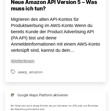
Neue Amazon API Version 5 – Was
muss ich tun?
Migrieren des alten API-Kontos für
Produktwerbung im AWS-Konto Wenn du
bereits Kunde der Product Advertising API
(PA API) bist und deine
Anmeldeinformationen mit einem AWS-Konto
verknüpft sind, kannst du dein…
Neue
Weiterlesen
Amazon
aawp
,
amazon
Schlagwörter
API
Version
5
–
Was
muss
ich