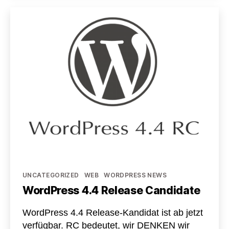
für
ein
Webseiten-
Redesign
Kategorien
UNCATEGORIZED
WEB
WORDPRESS NEWS
WordPress 4.4 Release Candidate
WordPress 4.4 Release-Kandidat ist ab jetzt
verfügbar. RC bedeutet, wir DENKEN wir