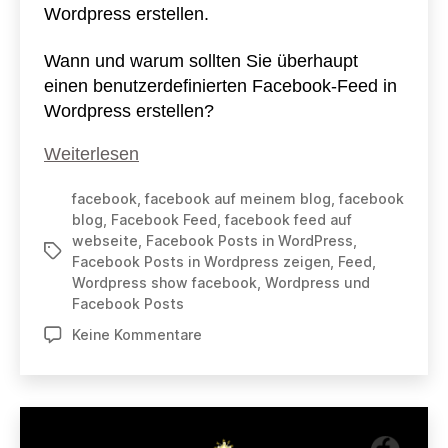
Wordpress erstellen.
Wann und warum sollten Sie überhaupt
einen benutzerdefinierten Facebook-Feed in
Wordpress erstellen?
Facebook
Weiterlesen
Feed
facebook
,
facebook auf meinem blog
,
facebook
in
blog
,
Facebook Feed
,
facebook feed auf
WordPress
webseite
,
Facebook Posts in WordPress
,
Schlagwörter
erstellen
Facebook Posts in Wordpress zeigen
,
Feed
,
Wordpress show facebook
,
Wordpress und
Facebook Posts
zu
Keine Kommentare
Facebook
Feed
in
WordPress
erstellen