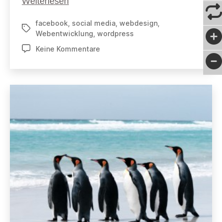
Winterwunder
Weiterlesen
und
facebook
,
social media
,
webdesign
,
Kinderaugen
Schlagwörter
Webentwicklung
,
wordpress
zu
Keine Kommentare
Winterwunder
und
Kinderaugen