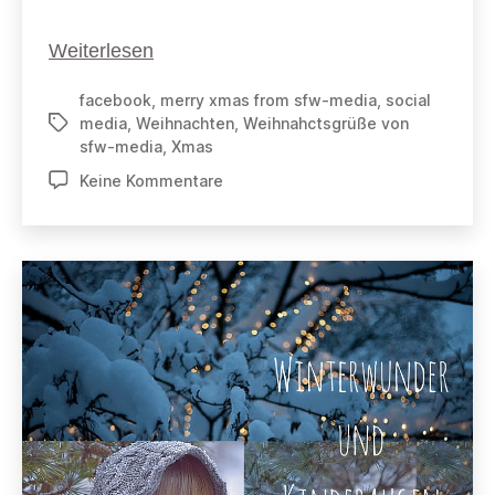
Weihnachtsgrüße
Weiterlesen
von
facebook
,
merry xmas from sfw-media
,
social
SFW-
media
,
Weihnachten
,
Weihnahctsgrüße von
Schlagwörter
Media
sfw-media
,
Xmas
zu
Keine Kommentare
Weihnachtsgrüße
von
SFW-
Media