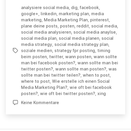
erstelle
analysiere social media
,
dig
,
facebook
,
ich
google+
,
linkedin
,
marketing plan
,
media
einen
marketing
,
Media Marketing Plan
,
pinterest
,
Social
plane deine posts
,
posten
,
reddit
,
social media
,
Media
social media analysieren
,
social media anaylse
,
Marketing
social media plan
,
social media planen
,
social
media strategy
,
social media strategy plan
,
Plan?
soziale medien
,
strategy fpr posting
,
timing
Schlagwörter
beim posten
,
twitter
,
wann posten
,
wann sollte
man bei facebook posten?
,
wann sollte man bei
twitter posten?
,
wann sollte man posten?
,
was
sollte man bei twitter teilen?
,
when to post
,
where to post
,
Wie erstelle ich einen Social
Media Marketing Plan?
,
wie oft bei facebook
posten?
,
wie oft bei twitter posten?
,
xing
zu
Keine Kommentare
Wie
erstelle
ich
einen