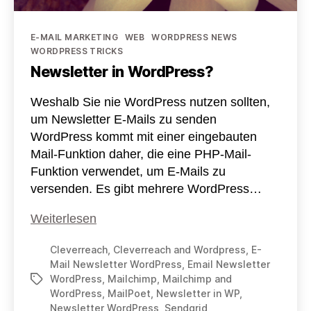
Kategorien
E-MAIL MARKETING
WEB
WORDPRESS NEWS
WORDPRESS TRICKS
Newsletter in WordPress?
Weshalb Sie nie WordPress nutzen sollten,
um Newsletter E-Mails zu senden
WordPress kommt mit einer eingebauten
Mail-Funktion daher, die eine PHP-Mail-
Funktion verwendet, um E-Mails zu
versenden. Es gibt mehrere WordPress…
Newsletter
Weiterlesen
in
Cleverreach
,
Cleverreach and Wordpress
,
E-
WordPress?
Mail Newsletter WordPress
,
Email Newsletter
WordPress
,
Mailchimp
,
Mailchimp and
Schlagwörter
WordPress
,
MailPoet
,
Newsletter in WP
,
Newsletter WordPress
,
Sendgrid