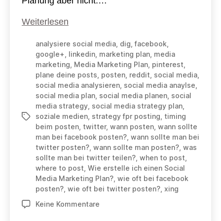
Planung aber nicht.…
Wie
Weiterlesen
erstelle
analysiere social media
,
dig
,
facebook
,
ich
google+
,
linkedin
,
marketing plan
,
media
einen
marketing
,
Media Marketing Plan
,
pinterest
,
Social
plane deine posts
,
posten
,
reddit
,
social media
,
Media
social media analysieren
,
social media anaylse
,
Marketing
social media plan
,
social media planen
,
social
media strategy
,
social media strategy plan
,
Plan?
soziale medien
,
strategy fpr posting
,
timing
Schlagwörter
beim posten
,
twitter
,
wann posten
,
wann sollte
man bei facebook posten?
,
wann sollte man bei
twitter posten?
,
wann sollte man posten?
,
was
sollte man bei twitter teilen?
,
when to post
,
where to post
,
Wie erstelle ich einen Social
Media Marketing Plan?
,
wie oft bei facebook
posten?
,
wie oft bei twitter posten?
,
xing
zu
Keine Kommentare
Wie