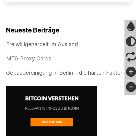
erstelle
ich
einen
Social
Media
Neueste Beiträge
Marketing
Plan?
Freiwilligenarbeit im Ausland
MTG Proxy Cards
Gebäudereinigung in Berlin – die harten Fakten