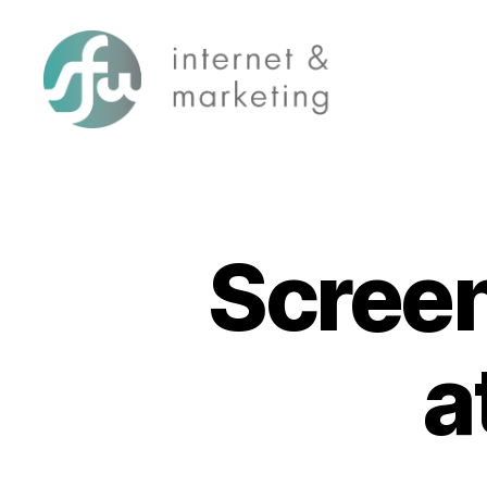
SFW-
Media.com
Scree
a