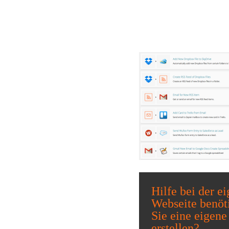
Hilfe bei der e
Webseite benöt
Sie eine eigene
erstellen?