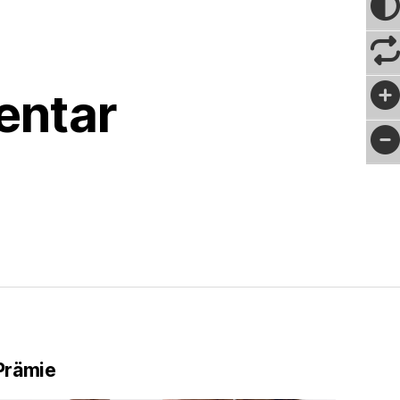
entar
Prämie