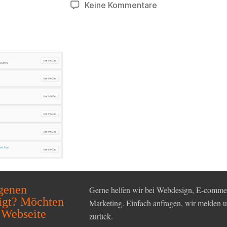
zu
Keine Kommentare
Screen
Shot
2014-
04-
19
at
11.25.23
AM
igenen
Gerne helfen wir bei Webdesign, E-commer
igt? Möchten
Marketing. Einfach anfragen, wir melden
 Webseite
zurück.