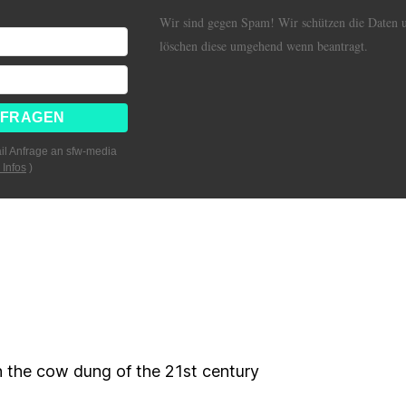
Wir sind gegen Spam! Wir schützen die Daten 
löschen diese umgehend wenn beantragt.
il Anfrage an sfw-media
 Infos
)
 the cow dung of the 21st century