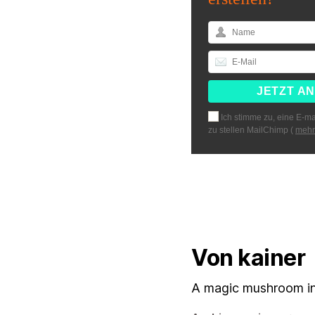
Ich stimme zu, eine E-ma
zu stellen MailChimp (
mehr
Von kainer
A magic mushroom in