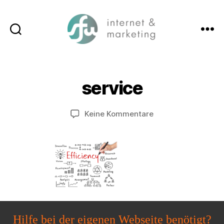
Suchen
Menü
SFW-
Media.com
service
zu
Keine Kommentare
service
Hilfe bei der eigenen Webseite benötigt?