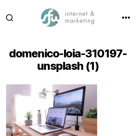
Suchen
Menü
SFW-
Media.com
domenico-loia-310197-
unsplash (1)