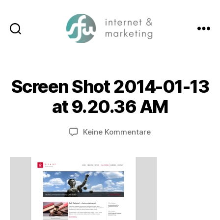
Suchen
Menü
SFW-
Media.com
Screen Shot 2014-01-13
at 9.20.36 AM
zu
Keine Kommentare
Screen
Shot
2014-
01-
13
at
9.20.36
AM