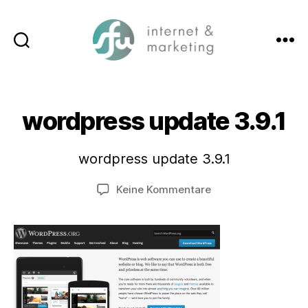
Suchen
Menü
SFW-
Media.com
wordpress update 3.9.1
wordpress update 3.9.1
zu
Keine Kommentare
wordpress
update
3.9.1