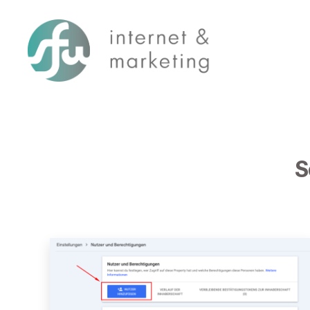
SFW-
Media.com
S