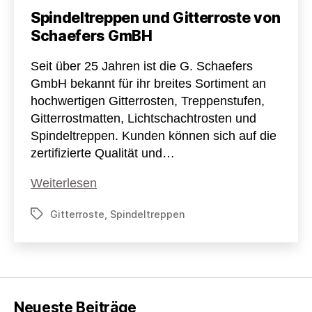
Spindeltreppen und Gitterroste von
Schaefers GmBH
Seit über 25 Jahren ist die G. Schaefers
GmbH bekannt für ihr breites Sortiment an
hochwertigen Gitterrosten, Treppenstufen,
Gitterrostmatten, Lichtschachtrosten und
Spindeltreppen. Kunden können sich auf die
zertifizierte Qualität und…
Spindeltreppen
Weiterlesen
und
Gitterroste
,
Spindeltreppen
Schlagwörter
Gitterroste
von
Schaefers
GmBH
Neueste Beiträge