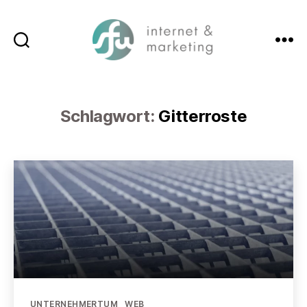
Suchen
Menü
SFW-
Media.com
Schlagwort:
Gitterroste
Kategorien
UNTERNEHMERTUM
WEB