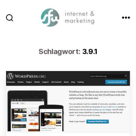
Suchen
Menü
SFW-
Media.com
Schlagwort:
3.9.1