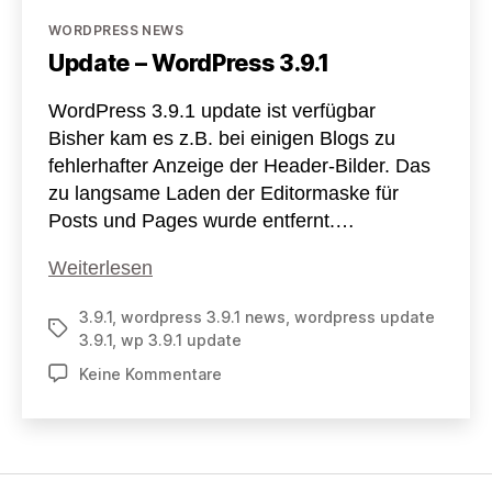
Kategorien
WORDPRESS NEWS
Update – WordPress 3.9.1
WordPress 3.9.1 update ist verfügbar
Bisher kam es z.B. bei einigen Blogs zu
fehlerhafter Anzeige der Header-Bilder. Das
zu langsame Laden der Editormaske für
Posts und Pages wurde entfernt.…
Update
Weiterlesen
–
3.9.1
,
wordpress 3.9.1 news
,
wordpress update
Wordpress
Schlagwörter
3.9.1
,
wp 3.9.1 update
3.9.1
zu
Keine Kommentare
Update
–
WordPress
3.9.1