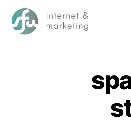
SFW-
Media.com
spa
s