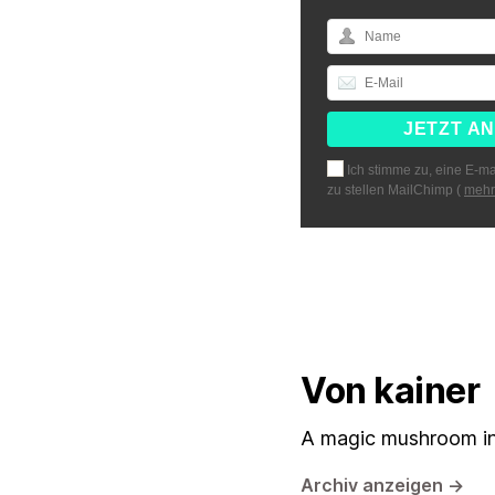
Ich stimme zu, eine E-ma
zu stellen MailChimp (
mehr
Von kainer
A magic mushroom in
Archiv anzeigen
→