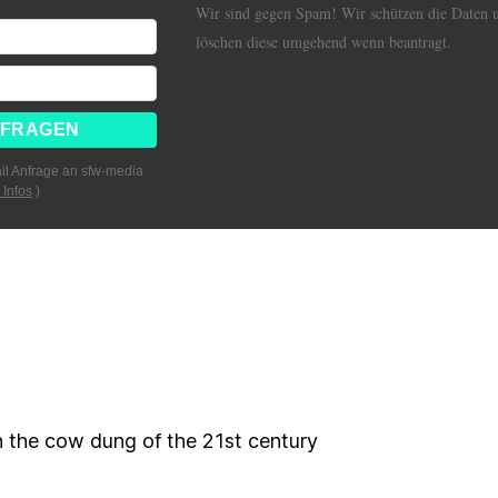
Wir sind gegen Spam! Wir schützen die Daten 
löschen diese umgehend wenn beantragt.
il Anfrage an sfw-media
 Infos
)
 the cow dung of the 21st century