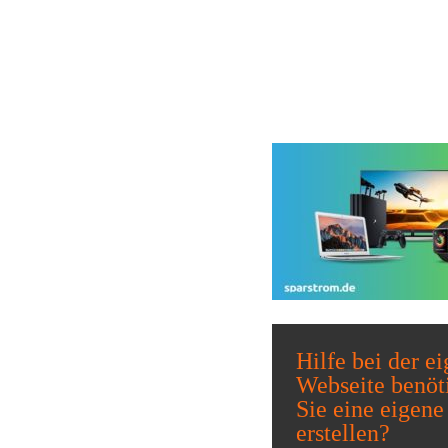
Hilfe bei der e
Webseite benöt
Sie eine eigene
erstellen?