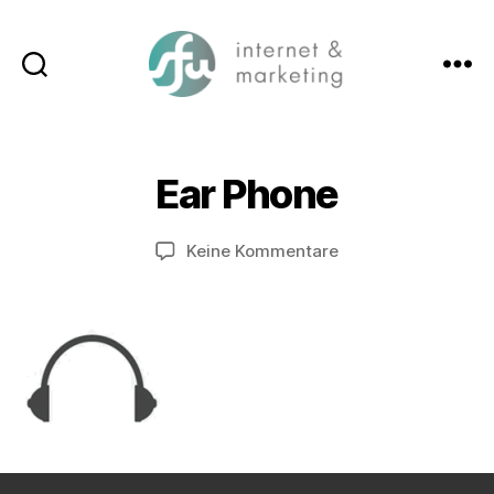
Suchen
Menü
SFW-
Media.com
Ear Phone
zu
Keine Kommentare
Ear
Phone