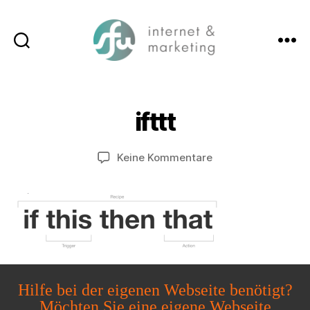
Suchen
Menü
SFW-
Media.com
ifttt
zu
Keine Kommentare
ifttt
Hilfe bei der eigenen Webseite benötigt?
Möchten Sie eine eigene Webseite