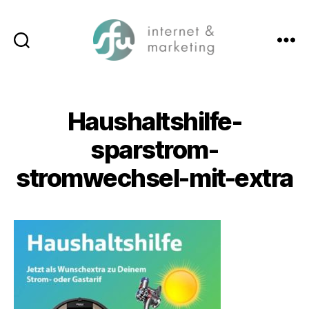
Suchen
Menü
SFW-
Media.com
Haushaltshilfe-
sparstrom-
stromwechsel-mit-extra