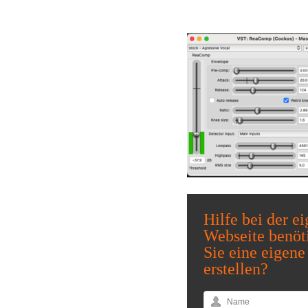
Hilfe bei der e
Webseite benöt
Sie eine eigene
erstellen?