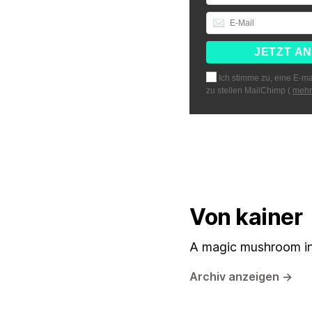
Ich stimme zu, eine E-ma
zu stellen MailChimp (
mehr
Von kainer
A magic mushroom in
Archiv anzeigen
→