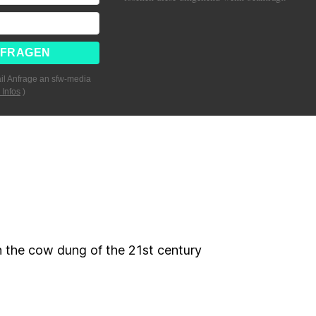
il Anfrage an sfw-media
 Infos
)
 the cow dung of the 21st century