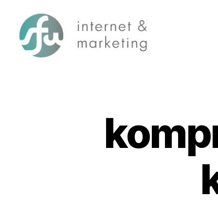
SFW-
Media.com
kompr