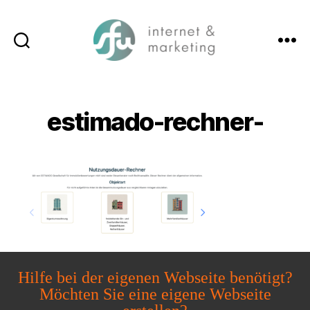
Suchen
Menü
SFW-
Media.com
estimado-rechner-
Hilfe bei der eigenen Webseite benötigt?
Möchten Sie eine eigene Webseite