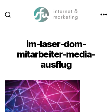
Suchen
Menü
SFW-
Media.com
im-laser-dom-
mitarbeiter-media-
ausflug