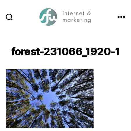
Suchen
Menü
SFW-
Media.com
forest-231066_1920-1